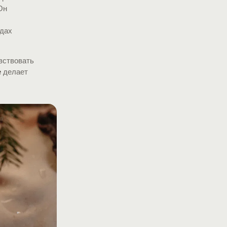
Он
идах
увствовать
е
делает