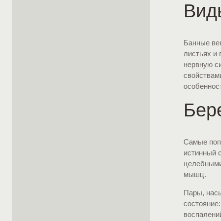
Вид
Банные ве
листьях и 
нервную с
свойствам
особеннос
Бер
Самые попу
истинный 
целебными
мышц.
Пары, нас
состояние
воспалени