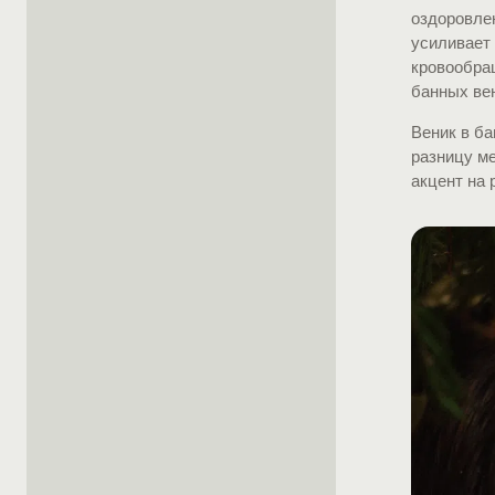
оздоровлен
усиливает
кровообра
банных вен
Веник в ба
разницу м
акцент на 