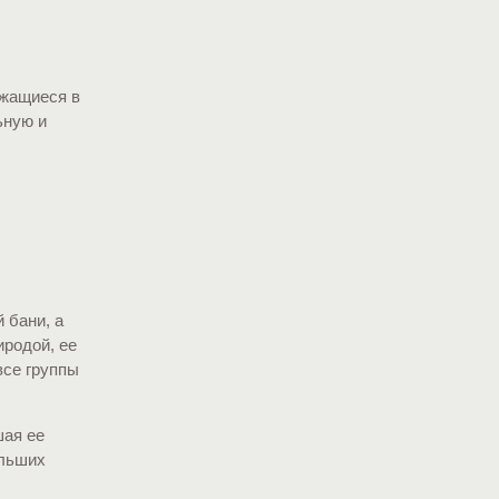
ржащиеся в
ьную и
 бани, а
иродой, ее
все группы
шая ее
ольших