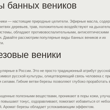
ы банных веников
ники — настоящие природные целители. Эфирные масла, соде
ветвях деревьев, трав, положительно воздействуют на дыхател
истемы, обладают противовоспалительными, антисептическими
и. Давайте рассмотрим популярные виды банных веников и их
ти.
езовые веники
лярные в России. Это не просто традиционный атрибут русской
символ русской культуры, олицетворяющий связь человека с пр
 силами. Гибкие ветви березы позволяют глубоко проработать 
ыщенные полезными веществами, проникают в поры кожи, улуч
: повышают тонус, оздоравливают, помогают избавиться от неб
й. Аромат березы обладает успокаивающим эффектом.