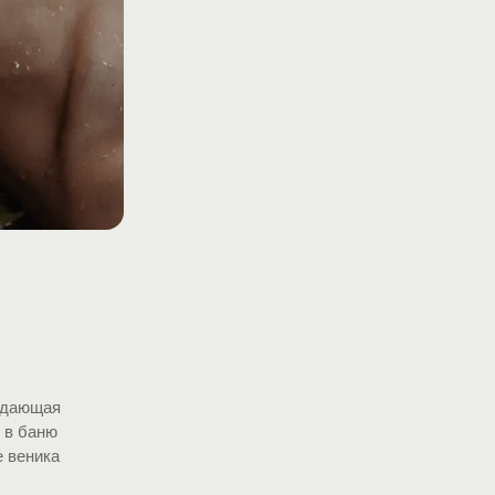
ладающая
 в баню
е веника