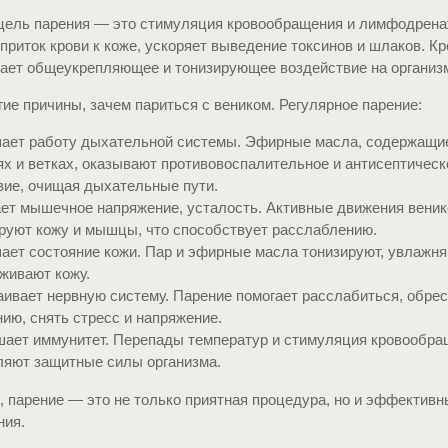
цель парения — это стимуляция кровообращения и лимфодрен
приток крови к коже, ускоряет выведение токсинов и шлаков. Кр
вает общеукрепляющее и тонизирующее воздействие на организ
гие причины, зачем париться с веником. Регулярное парение:
ает работу дыхательной системы. Эфирные масла, содержащи
ях и ветках, оказывают противовоспалительное и антисептическ
вие, очищая дыхательные пути.
ет мышечное напряжение, усталость. Активные движения вени
руют кожу и мышцы, что способствует расслаблению.
ает состояние кожи. Пар и эфирные масла тонизируют, увлажня
живают кожу.
аивает нервную систему. Парение помогает расслабиться, обрес
нию, снять стресс и напряжение.
ает иммунитет. Перепады температур и стимуляция кровообра
ляют защитные силы организма.
, парение — это не только приятная процедура, но и эффектив
ния.