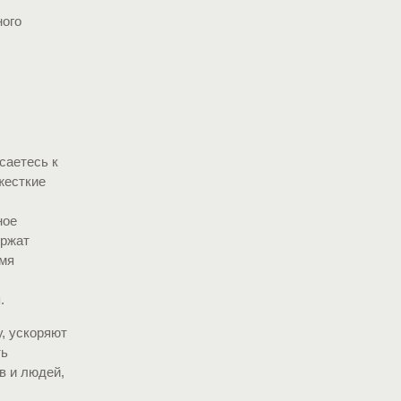
ного
саетесь к
жесткие
ное
ержат
емя
.
, ускоряют
ть
в и людей,