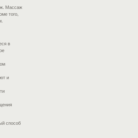
аж. Массаж
оме того,
м.
еся в
ое
ком
ют и
ти
щения
ный способ