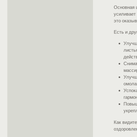
Основная 
усиливает 
это оказы
Есть и дру
Улучш
листь
дейст
Снима
масси
Улучш
омола
Успок
гармо
Повыш
укреп
Как видите
оздоровле