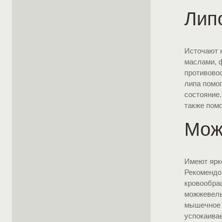
Лип
Источают 
маслами, 
противово
липа помо
состояние.
также помо
Мож
Имеют ярк
Рекомендов
кровообра
можжевель
мышечное 
успокаива