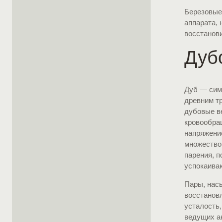
Березовые
аппарата, 
восстанов
Дуб
Дуб — симв
древним т
дубовые в
кровообра
напряжение
множество
парения, п
успокаива
Пары, нас
восстановл
усталость,
ведущих а