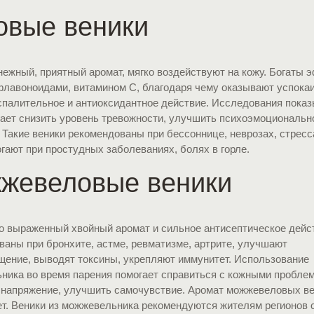
овые веники
нежный, приятный аромат, мягко воздействуют на кожу. Богаты
флавоноидами, витамином С, благодаря чему оказывают успока
спалительное и антиоксидантное действие. Исследования показ
гает снизить уровень тревожности, улучшить психоэмоциональн
 Такие веники рекомендованы при бессоннице, неврозах, стресс
гают при простудных заболеваниях, болях в горле.
жевеловые веники
о выраженный хвойный аромат и сильное антисептическое дейс
аны при бронхите, астме, ревматизме, артрите, улучшают
щение, выводят токсины, укрепляют иммунитет. Использование
ника во время парения помогает справиться с кожными проблем
напряжение, улучшить самочувствие. Аромат можжевеловых ве
ет. Веники из можжевельника рекомендуются жителям регионов 