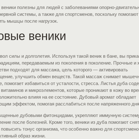
 веники полезны для людей с заболеваниями опорно-двигатель
нервной системы, а также для спортсменов, поскольку помогают
ить мышцы после нагрузок.
овые веники
ол силы и долголетия. Используя такой веник в бане, вы прика
радициям, передаваемым из поколения в поколение. Прочные и 
етви подходят для массажа, цель которого — активировать
щение, улучшить обмен веществ. Такой массаж снимает мышеч
, помогает избавиться от усталости, стресса. Листья дуба сод
 витаминов и микроэлементов, которые проникают в кожу во вр
оложительно влияя на ее состояние. Дубовый аромат обладает
ющим эффектом, помогая расслабиться после напряженного дня
ыщенные дубовыми фитонцидами, укрепляют иммунную систему
ение после болезней. Кроме того, веники из дуба помогают сня
 повысить тонус организма, что особенно важно для спортсмено
ктивный образ жизни.