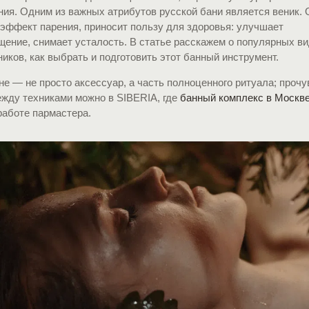
ия. Одним из важных атрибутов русской бани является веник. 
 эффект парения, приносит пользу для здоровья: улучшает
щение, снимает усталость. В статье расскажем о популярных в
иков, как выбрать и подготовить этот банный инструмент.
не — не просто аксессуар, а часть полноценного ритуала; проч
ежду техниками можно в SIBERIA, где
банный комплекс в Москв
работе пармастера.