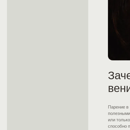
Зач
вен
Парение в
полезными 
или тольк
способно 