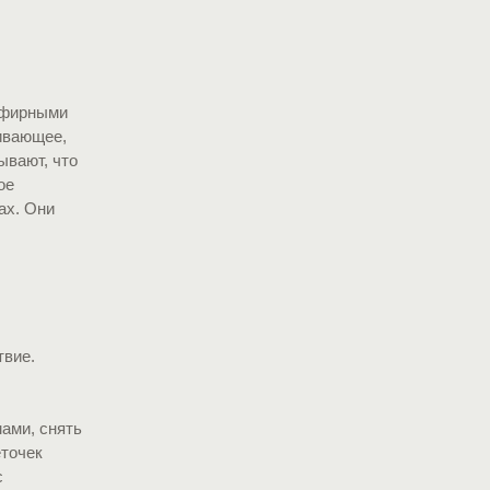
 эфирными
ивающее,
ывают, что
ое
ах. Они
твие.
ами, снять
точек
с